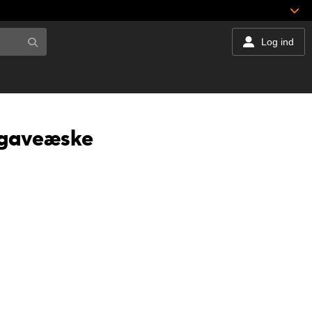
Log ind
t gaveæske