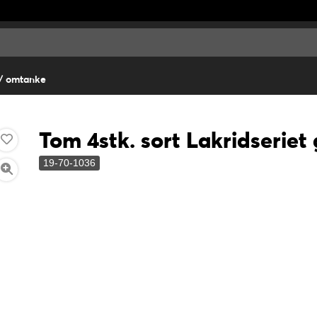
/ omtanke
Tom 4stk. sort Lakridserie
19-70-1036