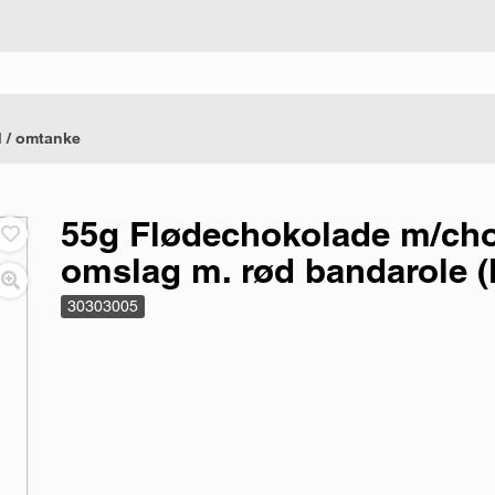
 / omtanke
55g Flødechokolade m/cho
omslag m. rød bandarole (k
30303005