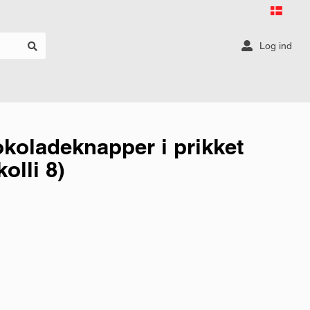
Log ind
koladeknapper i prikket
olli 8)