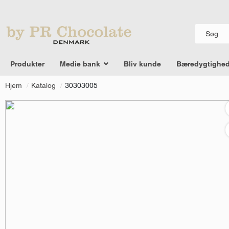
Produkter
Medie bank
Bliv kunde
Bæredygtighed
Hjem
Katalog
30303005